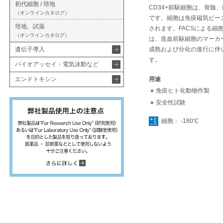
初代細胞 / 培地
CD34+前駆細胞は、骨髄
（オンラインカタログ）
です。細胞は免疫磁気ビー
培地、試薬
されます。FACSによる細胞
（オンラインカタログ）
は、造血前駆細胞のマーカ
遺伝子導入
成熟および分化の進行に伴い
す。
バイオアッセイ・電気泳動など
エンドトキシン
用途
免疫ヒト化動物作製
安全性試験
細胞： -180℃