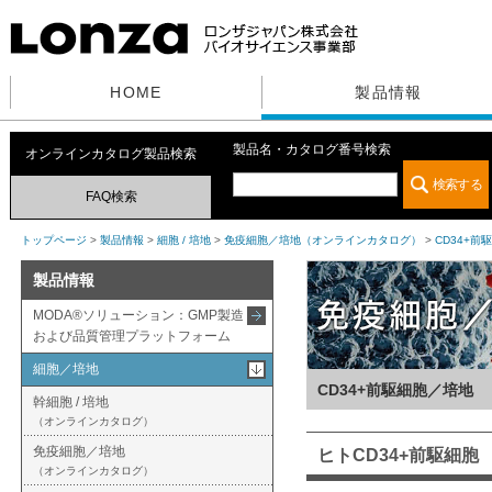
HOME
製品情報
製品名・カタログ番号検索
オンラインカタログ製品検索
FAQ検索
トップページ
>
製品情報
>
細胞 / 培地
>
免疫細胞／培地（オンラインカタログ）
>
CD34+前
製品情報
MODA®ソリューション：GMP製造
および品質管理プラットフォーム
細胞／培地
CD34+前駆細胞／培地
幹細胞 / 培地
（オンラインカタログ）
免疫細胞／培地
ヒトCD34+前駆細胞
（オンラインカタログ）